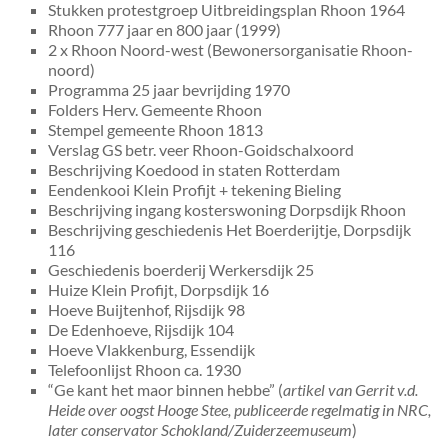
Stukken protestgroep Uitbreidingsplan Rhoon 1964
Rhoon 777 jaar en 800 jaar (1999)
2 x Rhoon Noord-west (Bewonersorganisatie Rhoon-
noord)
Programma 25 jaar bevrijding 1970
Folders Herv. Gemeente Rhoon
Stempel gemeente Rhoon 1813
Verslag GS betr. veer Rhoon-Goidschalxoord
Beschrijving Koedood in staten Rotterdam
Eendenkooi Klein Profijt + tekening Bieling
Beschrijving ingang kosterswoning Dorpsdijk Rhoon
Beschrijving geschiedenis Het Boerderijtje, Dorpsdijk
116
Geschiedenis boerderij Werkersdijk 25
Huize Klein Profijt, Dorpsdijk 16
Hoeve Buijtenhof, Rijsdijk 98
De Edenhoeve, Rijsdijk 104
Hoeve Vlakkenburg, Essendijk
Telefoonlijst Rhoon ca. 1930
“Ge kant het maor binnen hebbe” (
artikel van Gerrit v.d.
Heide over oogst Hooge Stee, publiceerde regelmatig in NRC,
later conservator Schokland/Zuiderzeemuseum
)