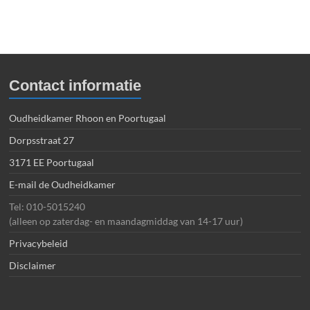
Contact informatie
Oudheidkamer Rhoon en Poortugaal
Dorpsstraat 27
3171 EE Poortugaal
E-mail de Oudheidkamer
Tel: 010-5015240
(alleen op zaterdag- en maandagmiddag van 14-17 uur)
Privacybeleid
Disclaimer