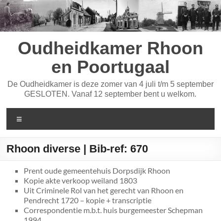
Ga
naar
de
inhoud
Oudheidkamer Rhoon
en Poortugaal
De Oudheidkamer is deze zomer van 4 juli t/m 5 september
GESLOTEN. Vanaf 12 september bent u welkom.
Menu
Rhoon diverse | Bib-ref: 670
Prent oude gemeentehuis Dorpsdijk Rhoon
Kopie akte verkoop weiland 1803
Uit Criminele Rol van het gerecht van Rhoon en
Pendrecht 1720 – kopie + transcriptie
Correspondentie m.b.t. huis burgemeester Schepman
1994