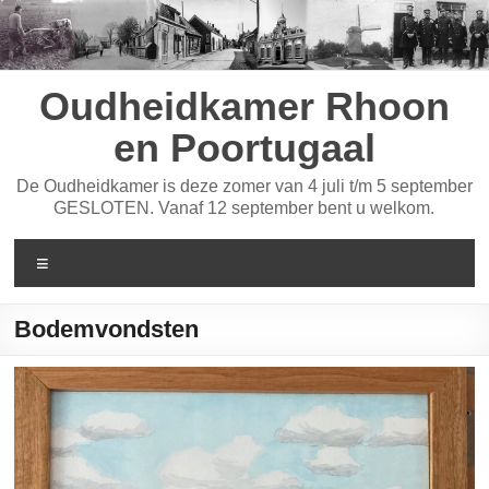
Ga
naar
de
inhoud
Oudheidkamer Rhoon
en Poortugaal
De Oudheidkamer is deze zomer van 4 juli t/m 5 september
GESLOTEN. Vanaf 12 september bent u welkom.
Menu
Bodemvondsten