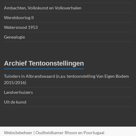
Ambachten, Volkskunst en Volksverhalen
Wereldoorlog II
Watersnood 1953
Genealogie
Archief Tentoonstellingen
Tuinders in Albrandswaard (n.a.v. tentoonstelling Van Eigen Bodem
2015/2016)
Landverhuizers
Uit de kunst
Websitebeheer | Oudheidkamer Rhoon en Poortugaal