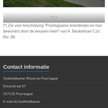
2014
(*) Zie voor beschrijving “Poortugaalse boerderijen en hun
bewoners door de eeuwen heen” van A. Beukelman Czn.
Blz. 86.
Contact informatie
Oudheidkamer Rhoon en Poortugaal
Dorpsstraat 27
3171 EE Poortugaal
E-mail de Oudheidkamer