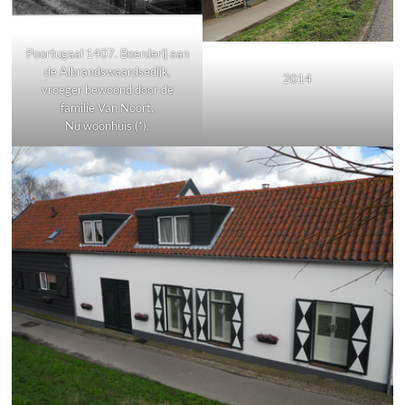
Poortugaal 1407. Boerderij aan
de Albrandswaardsedijk,
2014
vroeger bewoond door de
familie Van Noort.
Nu woonhuis (*).