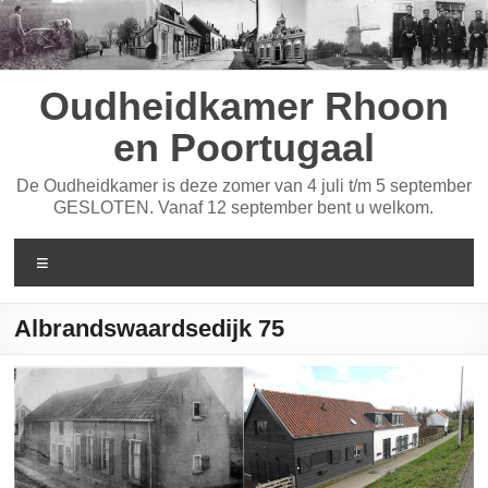
Ga
naar
de
inhoud
Oudheidkamer Rhoon
en Poortugaal
De Oudheidkamer is deze zomer van 4 juli t/m 5 september
GESLOTEN. Vanaf 12 september bent u welkom.
Menu
Albrandswaardsedijk 75