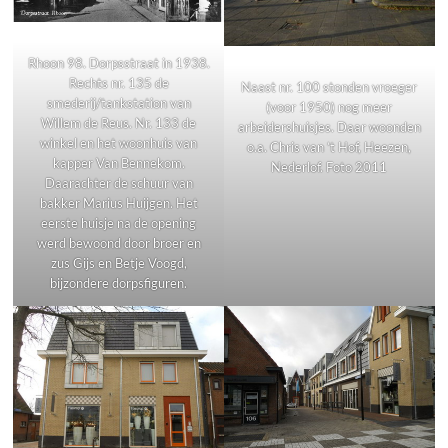
Rhoon 98. Dorpsstraat in 1938.
Rechts nr. 135 de
Naast nr. 100 stonden vroeger
smederij/tankstation van
(voor 1950) nog meer
Willem de Reus. Nr. 133 de
arbeidershuisjes. Daar woonden
winkel en het woonhuis van
o.a. Chris van ’t Hof, Heezen,
kapper Van Bennekom.
Nederlof. Foto 2011
Daarachter de schuur van
bakker Marius Huijgen. Het
eerste huisje na de opening
werd bewoond door broer en
zus Gijs en Betje Voogd,
bijzondere dorpsfiguren.