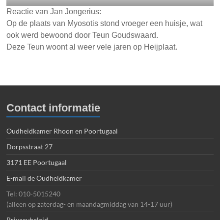
Reactie van Jan Jongerius:
Op de plaats van Myosotis stond vroeger een huisje, wat
ook werd bewoond door Teun Goudswaard.
Deze Teun woont al weer vele jaren op Heijplaat.
Contact informatie
Oudheidkamer Rhoon en Poortugaal
Dorpsstraat 27
3171 EE Poortugaal
E-mail de Oudheidkamer
Tel: 010-5015240
(alleen op zaterdag- en maandagmiddag van 14-17 uur)
Privacybeleid