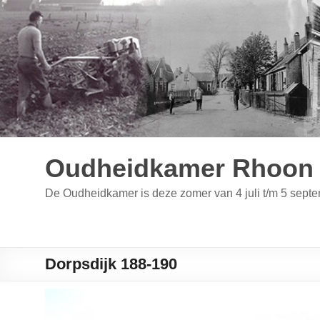
Ga
naar
de
inhoud
Oudheidkamer Rhoon 
De Oudheidkamer is deze zomer van 4 juli t/m 5 se
Dorpsdijk 188-190