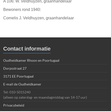
A 106: W. Veldhuyzen, graanhandelaar
Bewoners rond 1940:
Cornelis J. Veldhuyzen, graanhandelaar
Contact informatie
Oudheidkamer Rhoon en Poortugaal
Dorpsstraat 27
3171 EE Poortugaal
E-mail de Oudheidkamer
Tel: 010-5015240
(alleen op zaterdag- en maandagmiddag van 14-17 uur)
Privacybeleid