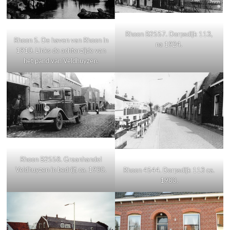
Rhoon B2557. Dorpsdijk 113,
Rhoon 5. De haven van Rhoon in
na 1924.
1910. Links de achterzijde van
het pand van Veldhuyzen.
Rhoon B2558. Graanhandel
Veldhuyzen in bedrijf, ca. 1930.
Rhoon 4544. Dorpsdijk 113 ca.
1983.