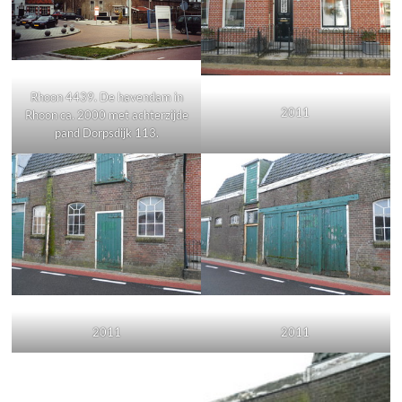
Rhoon 4439. De havendam in
2011
Rhoon ca. 2000 met achterzijde
pand Dorpsdijk 113.
2011
2011