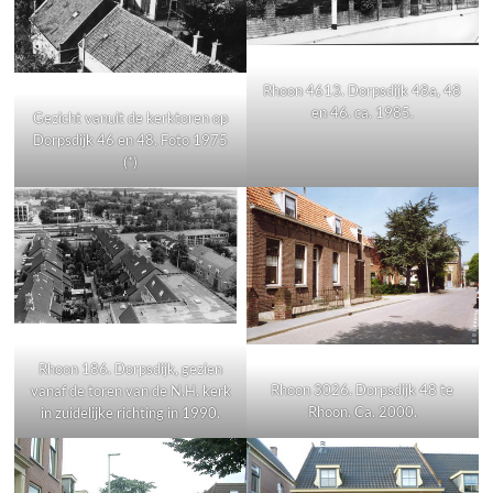
Rhoon 4613. Dorpsdijk 48a, 48
en 46. ca. 1985.
Gezicht vanuit de kerktoren op
Dorpsdijk 46 en 48. Foto 1975
(*)
Rhoon 186. Dorpsdijk, gezien
Rhoon 3026. Dorpsdijk 48 te
vanaf de toren van de N.H. kerk
Rhoon. Ca. 2000.
in zuidelijke richting in 1990.