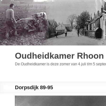
Ga
naar
de
inhoud
Oudheidkamer Rhoon 
De Oudheidkamer is deze zomer van 4 juli t/m 5 se
Dorpsdijk 89-95