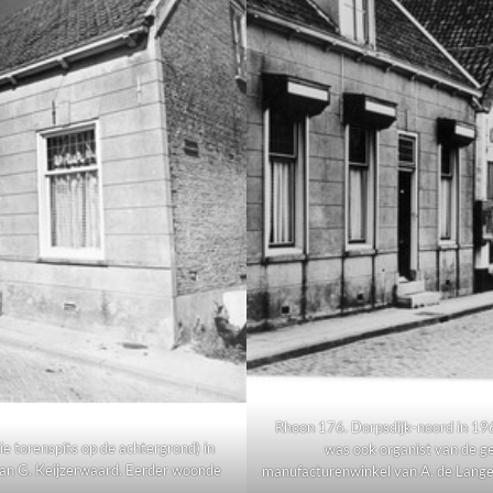
Rhoon 176. Dorpsdijk-noord in 19
ie torenspits op de achtergrond) in
was ook organist van de ge
n G. Keijzerwaard. Eerder woonde
manufacturenwinkel van A. de Lange. 