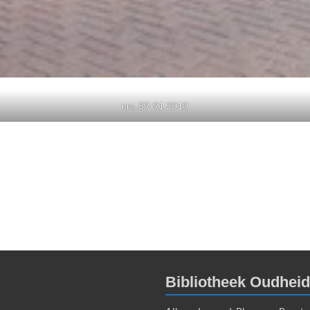
nrs. 89-91 2010
Bibliotheek Oudhei