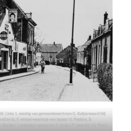
60. Links 1. woning van gemeentewerkman G. Keijzerwaard (hij
ref.kerk), 2. winkel-woonhuis van kapper H. Peeters, 3.
Rechts: 1. metselaar-aannemer J. Louter, 2. hovenier Th. Binder.