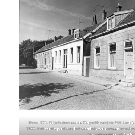
Rhoon 175. Rijtje huizen aan de Dorpsdijk nabij de N.H. kerk (z
1965. Het eerste pand was het woonhuis van gemeentewerkma
hier veldwachter v.d. Wulp.