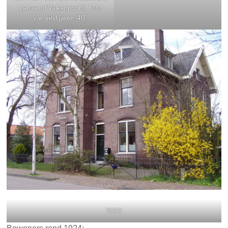
genaamd Valkenpoort). Foto
van eind jaren ’40?
2009