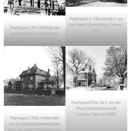
Poortugaal 2. Villa aan de F. van
der Poest Clementlaan, Foto ca.
Poortugaal 194. Het huis van
1927.
burgemeester van der Poest
Clement in aanbouw in 1911.
Poortugaal 926. De F. van der
Poest Clementlaan in de
sneeuw. Foto ca.1980?
Poortugaal 1366. Achterzijde
van burgemeesterswoning aan
de F. v.d. Poest Clementlaan (nu