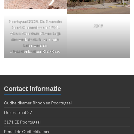
Poortugaal 2134. De F. van der
2009
Poest Clementlaan in 1981.
V.l.n.r.: Woonhuis M. van Luijk
den werkplaats fa. van Luijk.
Later werd dit
advocatenkantoor Blok-Baas.
Contact informatie
Oudheidkamer Rhoon en Poortugaal
Dorpsstraat 27
3171 EE Poortugaal
E-mail de Oudheidkamer