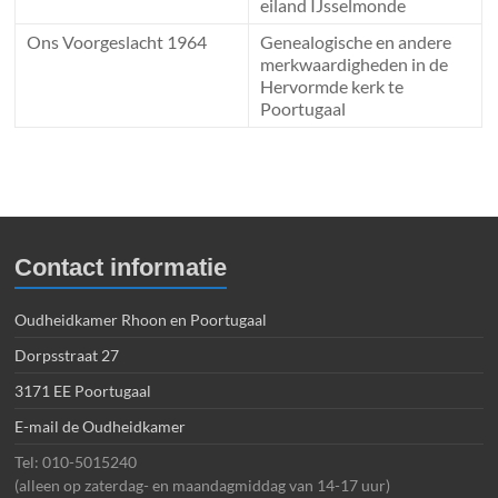
eiland IJsselmonde
Ons Voorgeslacht 1964
Genealogische en andere
merkwaardigheden in de
Hervormde kerk te
Poortugaal
Contact informatie
Oudheidkamer Rhoon en Poortugaal
Dorpsstraat 27
3171 EE Poortugaal
E-mail de Oudheidkamer
Tel: 010-5015240
(alleen op zaterdag- en maandagmiddag van 14-17 uur)