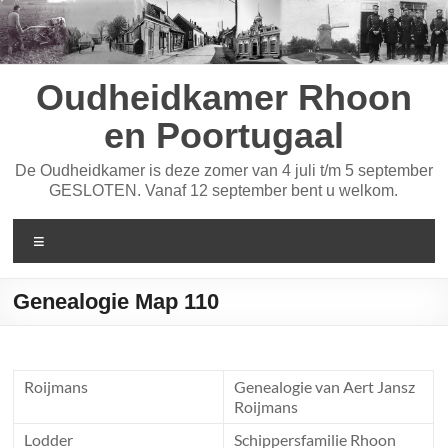
Ga
naar
de
inhoud
Oudheidkamer Rhoon
en Poortugaal
De Oudheidkamer is deze zomer van 4 juli t/m 5 september
GESLOTEN. Vanaf 12 september bent u welkom.
Menu
Genealogie Map 110
Roijmans
Genealogie van Aert Jansz
Roijmans
Lodder
Schippersfamilie Rhoon