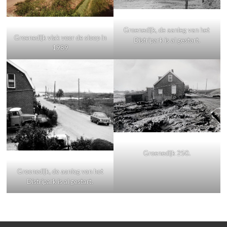
Groenedijk, de aanleg van het
Groenedijk vlak voor de sloop in
Distripark is al gestart.
1989
Groenedijk 250.
Groenedijk, de aanleg van het
Distripark is al gestart.