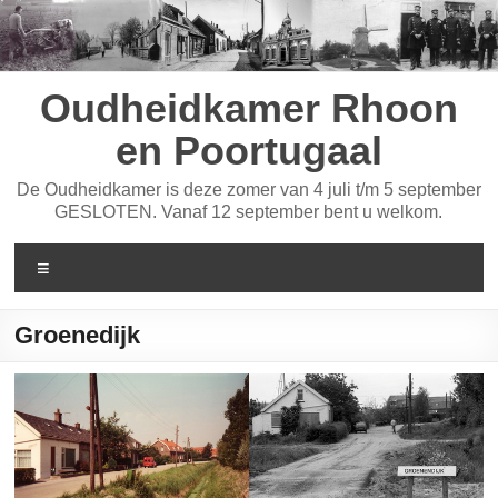
Ga
naar
de
inhoud
Oudheidkamer Rhoon
en Poortugaal
De Oudheidkamer is deze zomer van 4 juli t/m 5 september
GESLOTEN. Vanaf 12 september bent u welkom.
Menu
Groenedijk