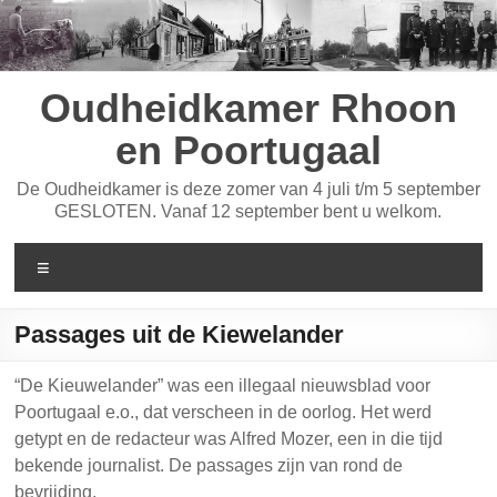
Ga
naar
de
inhoud
Oudheidkamer Rhoon
en Poortugaal
De Oudheidkamer is deze zomer van 4 juli t/m 5 september
GESLOTEN. Vanaf 12 september bent u welkom.
Menu
Passages uit de Kiewelander
“De Kieuwelander” was een illegaal nieuwsblad voor
Poortugaal e.o., dat verscheen in de oorlog. Het werd
getypt en de redacteur was Alfred Mozer, een in die tijd
bekende journalist. De passages zijn van rond de
bevrijding.