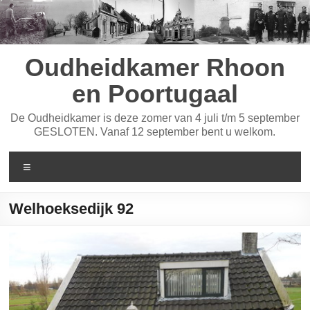
Ga
naar
de
inhoud
Oudheidkamer Rhoon
en Poortugaal
De Oudheidkamer is deze zomer van 4 juli t/m 5 september
GESLOTEN. Vanaf 12 september bent u welkom.
Menu
Welhoeksedijk 92