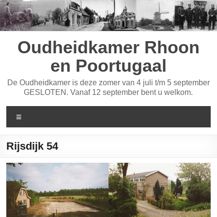
Ga
naar
de
inhoud
Oudheidkamer Rhoon
en Poortugaal
De Oudheidkamer is deze zomer van 4 juli t/m 5 september
GESLOTEN. Vanaf 12 september bent u welkom.
Menu
Rijsdijk 54