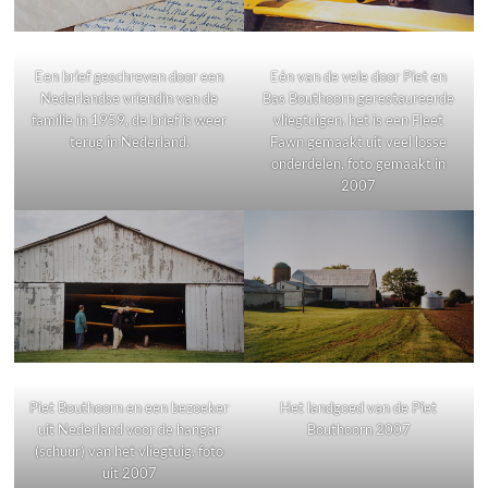
Een brief geschreven door een
Eén van de vele door Piet en
Nederlandse vriendin van de
Bas Bouthoorn gerestaureerde
familie in 1959, de brief is weer
vliegtuigen. het is een Fleet
terug in Nederland.
Fawn gemaakt uit veel losse
onderdelen. foto gemaakt in
2007
Piet Bouthoorn en een bezoeker
Het landgoed van de Piet
uit Nederland voor de hangar
Bouthoorn 2007
(schuur) van het vliegtuig. foto
uit 2007