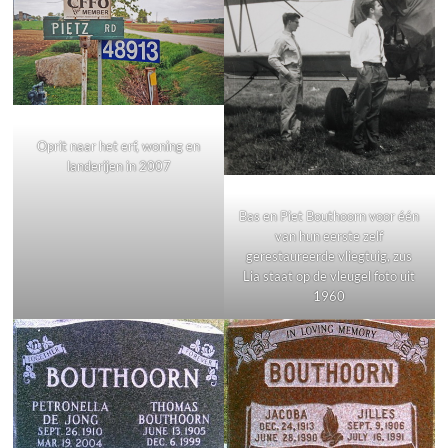
Oprit naar het erf, woning en
landerijen in 2007
Bas en Piet Bouthoorn voor één
van hun eerste zelf
gerestaureerde vliegtuig, zus
Lia staat op de vleugel foto uit
1960