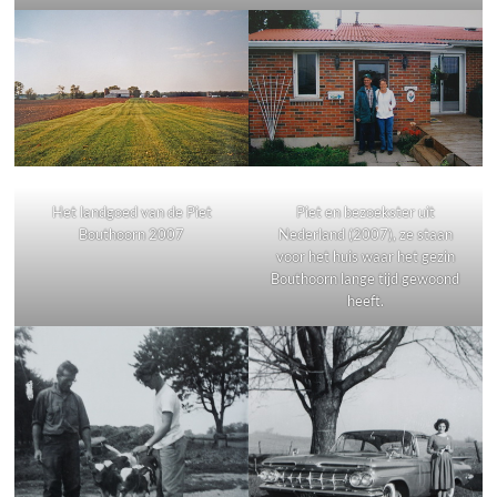
Het landgoed van de Piet
Piet en bezoekster uit
Bouthoorn 2007
Nederland (2007), ze staan
voor het huis waar het gezin
Bouthoorn lange tijd gewoond
heeft.