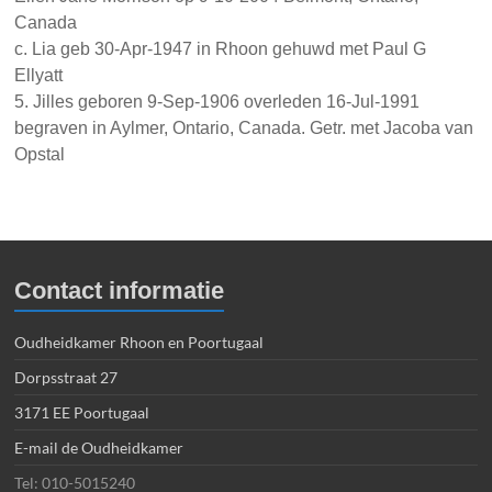
Canada
c. Lia geb 30-Apr-1947 in Rhoon gehuwd met Paul G
Ellyatt
5. Jilles geboren 9-Sep-1906 overleden 16-Jul-1991
begraven in Aylmer, Ontario, Canada. Getr. met Jacoba van
Opstal
Contact informatie
Oudheidkamer Rhoon en Poortugaal
Dorpsstraat 27
3171 EE Poortugaal
E-mail de Oudheidkamer
Tel: 010-5015240