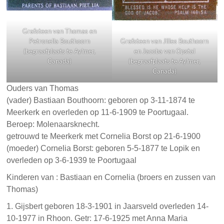
Grafsteen van Thomas en
Petronella Bouthoorn
Grafsteen van Jilles Bouthoorn
(begraafplaats te Aylmer,
en Jacoba van Opstal
Canada)
(begraafplaats te Aylmer,
Canada)
Ouders van Thomas
(vader) Bastiaan Bouthoorn: geboren op 3-11-1874 te
Meerkerk en overleden op 11-6-1909 te Poortugaal.
Beroep: Molenaarsknecht.
getrouwd te Meerkerk met Cornelia Borst op 21-6-1900
(moeder) Cornelia Borst: geboren 5-5-1877 te Lopik en
overleden op 3-6-1939 te Poortugaal
Kinderen van : Bastiaan en Cornelia (broers en zussen van
Thomas)
1. Gijsbert geboren 18-3-1901 in Jaarsveld overleden 14-
10-1977 in Rhoon. Getr: 17-6-1925 met Anna Maria