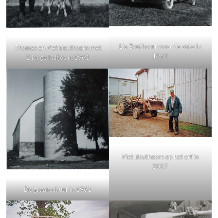
Lia Bouthoorn voor de auto in
Thomas en Piet Bouthoorn met
1960
2 jonge kalfjes in 1961
Piet Bouthoorn op het erf in
2007
De graanschuur in 1961