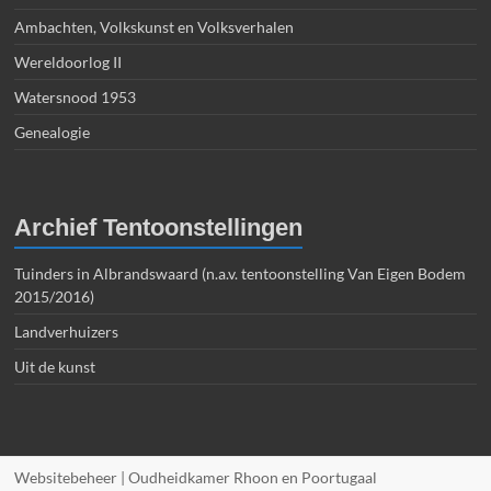
Ambachten, Volkskunst en Volksverhalen
Wereldoorlog II
Watersnood 1953
Genealogie
Archief Tentoonstellingen
Tuinders in Albrandswaard (n.a.v. tentoonstelling Van Eigen Bodem
2015/2016)
Landverhuizers
Uit de kunst
Websitebeheer | Oudheidkamer Rhoon en Poortugaal