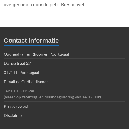
overgenomen door de gebr. Biesheuvel.
Contact informatie
Oudheidkamer Rhoon en Poortugaal
Dorpsstraat 27
3171 EE Poortugaal
E-mail de Oudheidkamer
Tel: 010-5015240
(alleen op zaterdag- en maandagmiddag van 14-17 uur)
Privacybeleid
Disclaimer