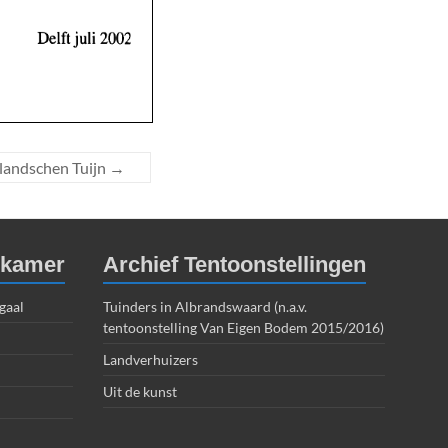
landschen Tuijn
→
dkamer
Archief Tentoonstellingen
gaal
Tuinders in Albrandswaard (n.a.v.
tentoonstelling Van Eigen Bodem 2015/2016)
Landverhuizers
Uit de kunst