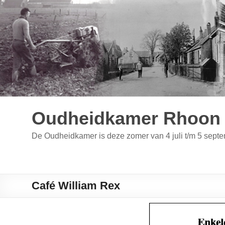
Ga
naar
de
inhoud
Oudheidkamer Rhoon 
De Oudheidkamer is deze zomer van 4 juli t/m 5 se
Café William Rex