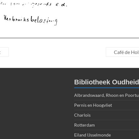
t
Café de Hol
Bibliotheek Oudhei
Albrandswaard, Rhoon en Poortu
Pernis en Hoogvliet
Charlois
Rotterdam
Eiland IJsselmonde