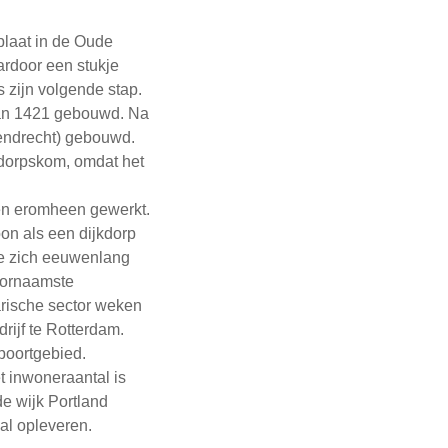
plaat in de Oude
ardoor een stukje
 zijn volgende stap.
 van 1421 gebouwd. Na
endrecht) gebouwd.
dorpskom, omdat het
en eromheen gewerkt.
oon als een dijkdorp
de zich eeuwenlang
voornaamste
rische sector weken
rijf te Rotterdam.
poortgebied.
t inwoneraantal is
de wijk Portland
al opleveren.