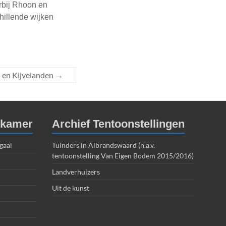
rbij Rhoon en
hillende wijken
 en Kijvelanden
→
dkamer
Archief Tentoonstellingen
gaal
Tuinders in Albrandswaard (n.a.v.
tentoonstelling Van Eigen Bodem 2015/2016)
Landverhuizers
Uit de kunst