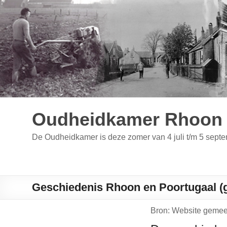
Ga
naar
de
inhoud
Oudheidkamer Rhoon 
De Oudheidkamer is deze zomer van 4 juli t/m 5 se
Geschiedenis Rhoon en Poortugaal (
Bron: Website gemee