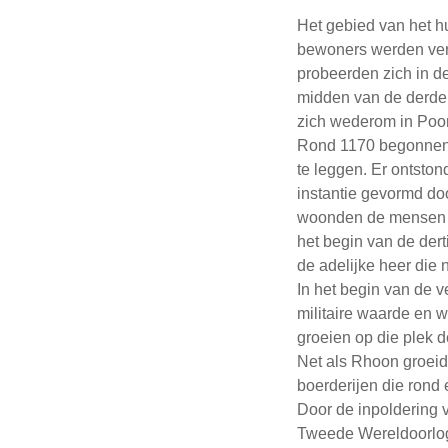
Het gebied van het h
bewoners werden ver
probeerden zich in de
midden van de derde
zich wederom in Poor
Rond 1170 begonnen d
te leggen. Er ontsto
instantie gevormd doo
woonden de mensen zo
het begin van de der
de adelijke heer die n
In het begin van de 
militaire waarde en 
groeien op die plek 
Net als Rhoon groeid
boerderijen die rond 
Door de inpoldering 
Tweede Wereldoorlog