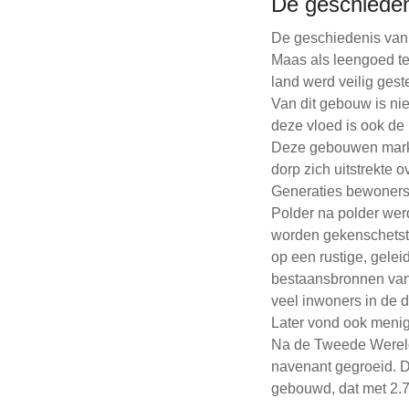
De geschieden
De geschiedenis van 
Maas als leengoed te
land werd veilig ges
Van dit gebouw is ni
deze vloed is ook d
Deze gebouwen marke
dorp zich uitstrekte 
Generaties bewoners
Polder na polder werd
worden gekenschetst.
op een rustige, gele
bestaansbronnen van 
veel inwoners in de d
Later vond ook menig
Na de Tweede Wereldo
navenant gegroeid. De
gebouwd, dat met 2.7