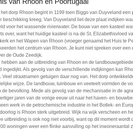
is van Rhoon en Poortugaal
het dorp Rhoon begint in 1199 toen Biggo van Duyveland een 
r beschikking kreeg. Van Duyveland liet deze plaat indijken wa
teld voor het wassende rivierwater. De bouw van een kasteel was
ets over, want het huidige kasteel is na de St. Elizabethsvloed
e kerk en het Wapen van Rhoon (vroeger genaamd het Huis te P
erden het centrum van Rhoon. Je kunt niet spreken over een 
over de Oude Zeedijk.
 hebben aan de uitbreiding van Rhoon en de landbouwgebied
 ingedijkt. Als gevolg van de verschillende indijkingen kan Rh
 Veel straatnamen getuigen daar nog van. Het dorp ontwikkel
idelijke wijze. De landbouw, tuinbouw en veeteelt vormden de 
de bevolking. Mede als gevolg van de mechanisatie in de agra
ertiger jaren van de vorige eeuw uit naar het haven- en bouwbed
een werk in de petrochemische industrie in het Botlek- en Euro
orlog is Rhoon sterk uitgebreid. Wijk na wijk verscheen en he
 uitbreiding is ook nog niet voorbij, want op dit moment wordt 
00 woningen weer een flinke aanvulling op het inwoneraantal z