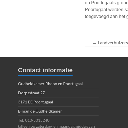
op Poortugaals grond
Poortugaal werden sa
toegevoegd aan het 
←
Landverhuizers
Contact informatie
Oudheidkamer Rhoon en Poortugaal
Dorpsstraat 27
3171 EE Poortugaal
E-mail de Oudheidkamer
Tel: 010-5015240
(alleen op zaterdag- en maandagmiddag van