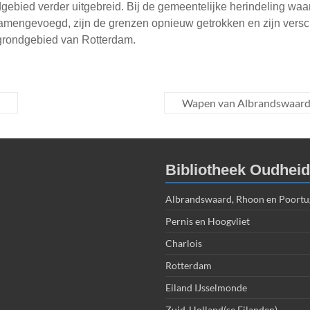
gebied verder uitgebreid. Bij de gemeentelijke herindeling waa
mengevoegd, zijn de grenzen opnieuw getrokken en zijn versc
grondgebied van Rotterdam.
Wapen van Albrandswaard
Bibliotheek Oudhei
Albrandswaard, Rhoon en Poortu
Pernis en Hoogvliet
Charlois
Rotterdam
Eiland IJsselmonde
Zuid-Holland(se Eilanden)