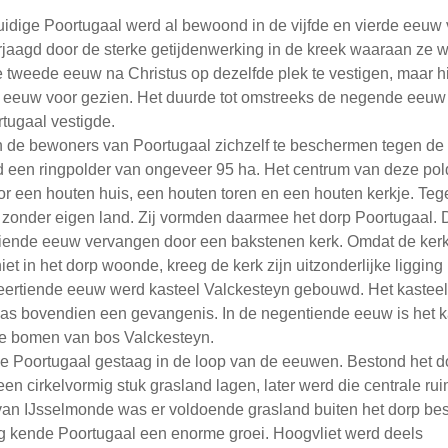
uidige Poortugaal werd al bewoond in de vijfde en vierde eeuw 
jaagd door de sterke getijdenwerking in de kreek waaraan ze
 tweede eeuw na Christus op dezelfde plek te vestigen, maar hi
 eeuw voor gezien. Het duurde tot omstreeks de negende eeuw
tugaal vestigde.
e bewoners van Poortugaal zichzelf te beschermen tegen de ri
nd een ringpolder van ongeveer 95 ha. Het centrum van deze pol
r een houten huis, een houten toren en een houten kerkje. Tege
nder eigen land. Zij vormden daarmee het dorp Poortugaal. De
tiende eeuw vervangen door een bakstenen kerk. Omdat de ker
iet in het dorp woonde, kreeg de kerk zijn uitzonderlijke ligging
veertiende eeuw werd kasteel Valckesteyn gebouwd. Het kasteel
was bovendien een gevangenis. In de negentiende eeuw is het k
de bomen van bos Valckesteyn.
e Poortugaal gestaag in de loop van de eeuwen. Bestond het dor
een cirkelvormig stuk grasland lagen, later werd die centrale r
van IJsselmonde was er voldoende grasland buiten het dorp be
 kende Poortugaal een enorme groei. Hoogvliet werd deels