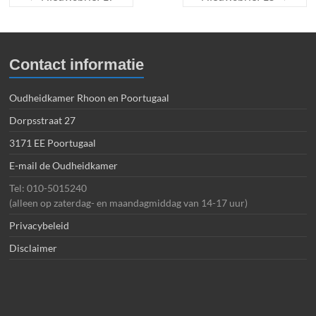
Contact informatie
Oudheidkamer Rhoon en Poortugaal
Dorpsstraat 27
3171 EE Poortugaal
E-mail de Oudheidkamer
Tel: 010-5015240
(alleen op zaterdag- en maandagmiddag van 14-17 uur)
Privacybeleid
Disclaimer