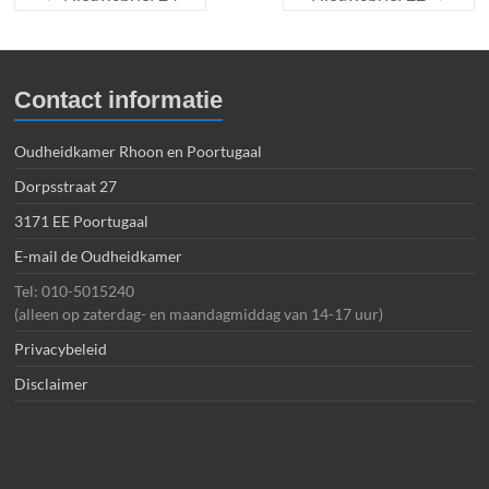
Contact informatie
Oudheidkamer Rhoon en Poortugaal
Dorpsstraat 27
3171 EE Poortugaal
E-mail de Oudheidkamer
Tel: 010-5015240
(alleen op zaterdag- en maandagmiddag van 14-17 uur)
Privacybeleid
Disclaimer