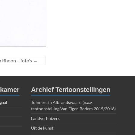
n Rhoon – foto’s
→
dkamer
Archief Tentoonstellingen
gaal
Tuinders in Albrandswaard (n.a.v.
tentoonstelling Van Eigen Bodem 2015/2016)
Landverhuizers
Uit de kunst