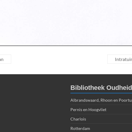
an
Intratui
Bibliotheek Oudhei
Albrandswaard, Rhoon en Poortu
Pernis en Hoogvliet
Charlois
Rotterdam