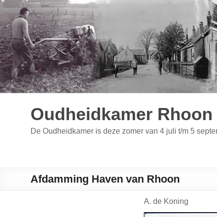
Ga
naar
de
inhoud
Oudheidkamer Rhoon 
De Oudheidkamer is deze zomer van 4 juli t/m 5 se
Afdamming Haven van Rhoon
A. de Koning