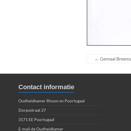
←
Gemaal Breem
Contact informatie
Oudheidkamer Rhoon en Poortugaal
Dorpsstraat 27
3171 EE Poortugaal
E-mail de Oudheidkamer